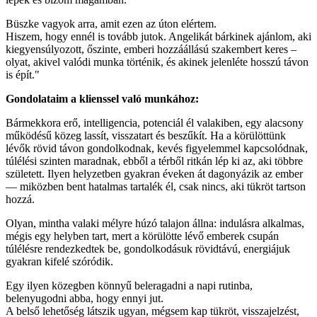
Büszke vagyok arra, amit ezen az úton elértem.
Hiszem, hogy ennél is tovább jutok. Angelikát bárkinek ajánlom, aki
kiegyensúlyozott, őszinte, emberi hozzáállású szakembert keres –
olyat, akivel valódi munka történik, és akinek jelenléte hosszú távon
is épít."
Gondolataim a klienssel való munkához:
Bármekkora erő, intelligencia, potenciál él valakiben, egy alacsony
működésű közeg lassít, visszatart és beszűkít. Ha a körülöttünk
lévők rövid távon gondolkodnak, kevés figyelemmel kapcsolódnak,
túlélési szinten maradnak, ebből a térből ritkán lép ki az, aki többre
született. Ilyen helyzetben gyakran éveken át dagonyázik az ember
— miközben bent hatalmas tartalék él, csak nincs, aki tükröt tartson
hozzá.
Olyan, mintha valaki mélyre húzó talajon állna: indulásra alkalmas,
mégis egy helyben tart, mert a körülötte lévő emberek csupán
túlélésre rendezkedtek be, gondolkodásuk rövidtávú, energiájuk
gyakran kifelé szóródik.
Egy ilyen közegben könnyű beleragadni a napi rutinba,
belenyugodni abba, hogy ennyi jut.
A belső lehetőség látszik ugyan, mégsem kap tükröt, visszajelzést,