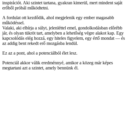
inspirációt. Aki szintet tartana, gyakran kimerül, mert mindent saját
erőből próbál működtetni.
A fordulat ott kezdődik, ahol megjelenik egy ember magasabb
működéssel.
Valaki, aki elbírja a súlyt, jelenléttel emel, gondolkodásban előrébb
jár, és olyan tükröt tart, amelyben a lehetőség végre alakot kap. Egy
kapcsolódás elég hozzá, egy hiteles figyelem, egy értő mondat — és
az addig bent rekedt erő mozgásba lendül.
Ez az a pont, ahol a potenciálból élet lesz.
Potenciál akkor válik eredménnyé, amikor a közeg már képes
megtartani azt a szintet, amely bennünk él.