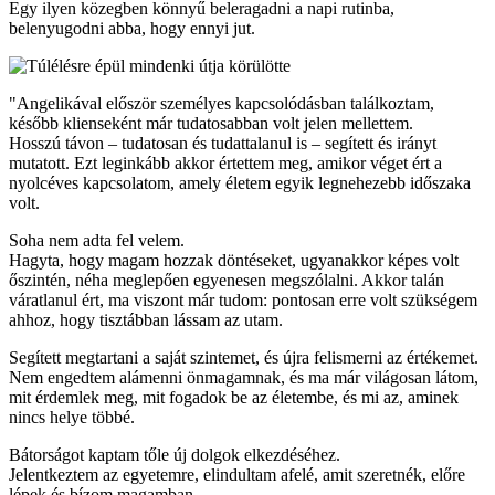
Egy ilyen közegben könnyű beleragadni a napi rutinba,
belenyugodni abba, hogy ennyi jut.
"Angelikával először személyes kapcsolódásban találkoztam,
később klienseként már tudatosabban volt jelen mellettem.
Hosszú távon – tudatosan és tudattalanul is – segített és irányt
mutatott. Ezt leginkább akkor értettem meg, amikor véget ért a
nyolcéves kapcsolatom, amely életem egyik legnehezebb időszaka
volt.
Soha nem adta fel velem.
Hagyta, hogy magam hozzak döntéseket, ugyanakkor képes volt
őszintén, néha meglepően egyenesen megszólalni. Akkor talán
váratlanul ért, ma viszont már tudom: pontosan erre volt szükségem
ahhoz, hogy tisztábban lássam az utam.
Segített megtartani a saját szintemet, és újra felismerni az értékemet.
Nem engedtem alámenni önmagamnak, és ma már világosan látom,
mit érdemlek meg, mit fogadok be az életembe, és mi az, aminek
nincs helye többé.
Bátorságot kaptam tőle új dolgok elkezdéséhez.
Jelentkeztem az egyetemre, elindultam afelé, amit szeretnék, előre
lépek és bízom magamban.