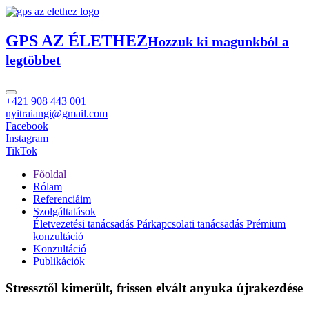
GPS AZ ÉLETHEZ
Hozzuk ki magunkból a
legtöbbet
+421 908 443 001
nyitraiangi@gmail.com
Facebook
Instagram
TikTok
Főoldal
Rólam
Referenciáim
Szolgáltatások
Életvezetési tanácsadás
Párkapcsolati tanácsadás
Prémium
konzultáció
Konzultáció
Publikációk
Stressztől kimerült, frissen elvált anyuka újrakezdése