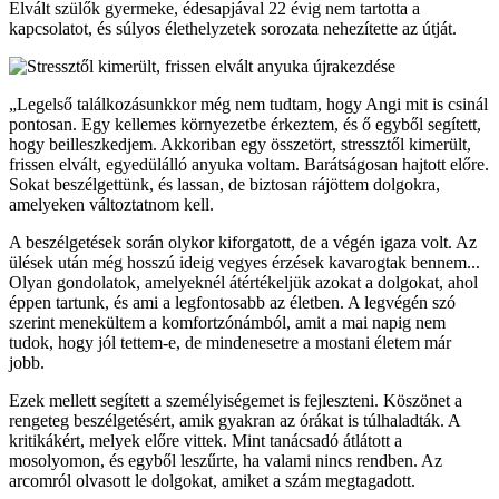
Elvált szülők gyermeke, édesapjával 22 évig nem tartotta a
kapcsolatot, és súlyos élethelyzetek sorozata nehezítette az útját.
„Legelső találkozásunkkor még nem tudtam, hogy Angi mit is csinál
pontosan. Egy kellemes környezetbe érkeztem, és ő egyből segített,
hogy beilleszkedjem. Akkoriban egy összetört, stressztől kimerült,
frissen elvált, egyedülálló anyuka voltam. Barátságosan hajtott előre.
Sokat beszélgettünk, és lassan, de biztosan rájöttem dolgokra,
amelyeken változtatnom kell.
A beszélgetések során olykor kiforgatott, de a végén igaza volt. Az
ülések után még hosszú ideig vegyes érzések kavarogtak bennem...
Olyan gondolatok, amelyeknél átértékeljük azokat a dolgokat, ahol
éppen tartunk, és ami a legfontosabb az életben. A legvégén szó
szerint menekültem a komfortzónámból, amit a mai napig nem
tudok, hogy jól tettem-e, de mindenesetre a mostani életem már
jobb.
Ezek mellett segített a személyiségemet is fejleszteni. Köszönet a
rengeteg beszélgetésért, amik gyakran az órákat is túlhaladták. A
kritikákért, melyek előre vittek. Mint tanácsadó átlátott a
mosolyomon, és egyből leszűrte, ha valami nincs rendben. Az
arcomról olvasott le dolgokat, amiket a szám megtagadott.