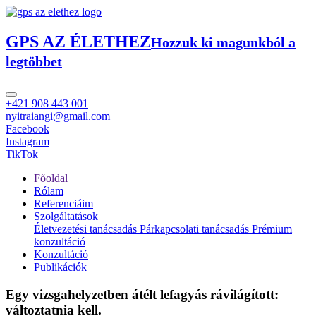
GPS AZ ÉLETHEZ
Hozzuk ki magunkból a
legtöbbet
+421 908 443 001
nyitraiangi@gmail.com
Facebook
Instagram
TikTok
Főoldal
Rólam
Referenciáim
Szolgáltatások
Életvezetési tanácsadás
Párkapcsolati tanácsadás
Prémium
konzultáció
Konzultáció
Publikációk
Egy vizsgahelyzetben átélt lefagyás rávilágított:
változtatnia kell.