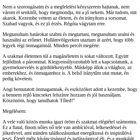
Nem a szorongásaim és a megfelelési kényszerem hajtanak, nem
várom el senkitől, hogy megmondja, mi a jó nekem. Már tudom, mit
akarok. Kezembe vettem az életem, és én irányítom a sorsomat.
Szabad vagyok, és ez jó érzés. Régóta vágytam erre.
Megtanultam határokat szabni és megtartani, megtanultam uralni és
használni az erőmet. Hullámvölgyeken utaztam át azért, hogy több
legyek régi önmagamnál. Minden percét megérte.
A szakmai életemen túl a magánéletem is sokat változott. Együtt
fejlődünk a párommal. Kiegyensúlyozottabb lett a kapcsolatunk, a
gyermeknevelés is gördülékenyebb. Másképp állok a világhoz, az
emberekhez, és önmagamhoz is. A belső iránytűm utat mutat, én
pedig követem.
Angi bemutatott önmagamnak, és eszközöket adott a kezembe, hogy
a bennem rejlő kincseket felszínre hozzam és jól használjam.
Köszönöm, hogy tanulhatok Tőled!"
Megélésem:
A vele való közös munka igazi öröm és szakmai elégtétel számomra.
Ez a fiatal, finom nőies nő tele van ambícióval, lelkesedéssel és
jókedvvel, ami minden találkozásunkat energikussá és inspirálóvá
teszi. Életét mély kíváncsisággal és tudásvággyal éli, és a munkáját