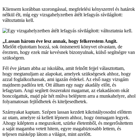
Kliensem korábban szorongással, megfelelési kényszerrel és határok
nélkül élt, míg egy vizsgahelyzetben átélt lefagyás rávilágított:
változtatnia kell.
„Lassan három éve lesz annak, hogy felkerestem Angit.
Mielőtt eljutottam hozzá, sok önismereti könyvet olvastam, de
éreztem, hogy ezek már kevésnek bizonyulnak, külső segítségre van
szükségem.
Fél éve jártam abba az iskolába, amit felnőtt fejjel választottam,
hogy megtanuljam az alapokat, amelyek szükségesek ahhoz, hogy
azzal foglalkozhassak, ami igazán érdekel. Az első nagy vizsgám
majdnem padlóra tett. Ott álltam egy nagy akadály előtt, és
lefagytam. Angi segített összerakni magamat, az elakadásom okát
boncolgattuk, majd pár hét múlva beléptem arra a munkahelyre, ahol
folyamatosan fejlődhetek és kiteljesedhetek.
Szárnyakat kaptam. Szépen lassan kezdett kikristályosodni előttem
az utam, amelyre rá kellett lépnem ahhoz, hogy önmagam legyek.
Ahogy kiléptem a megszokott, szürke életemből, és megerősítettem
a saját magamba vetett hitem, egyre magabiztosabb lettem, és
teljesen másképp látom a világot, mint azelőtt.