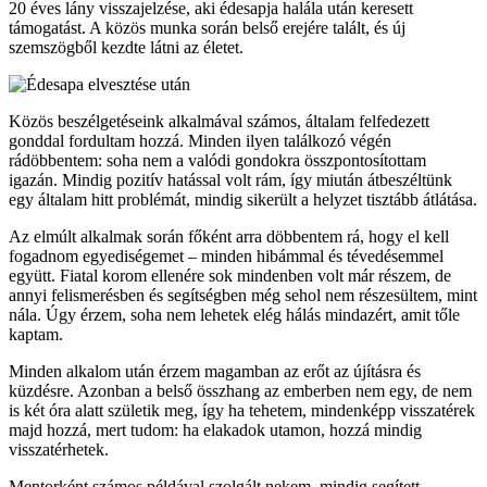
20 éves lány visszajelzése, aki édesapja halála után keresett
támogatást. A közös munka során belső erejére talált, és új
szemszögből kezdte látni az életet.
Közös beszélgetéseink alkalmával számos, általam felfedezett
gonddal fordultam hozzá. Minden ilyen találkozó végén
rádöbbentem: soha nem a valódi gondokra összpontosítottam
igazán. Mindig pozitív hatással volt rám, így miután átbeszéltünk
egy általam hitt problémát, mindig sikerült a helyzet tisztább átlátása.
Az elmúlt alkalmak során főként arra döbbentem rá, hogy el kell
fogadnom egyediségemet – minden hibámmal és tévedésemmel
együtt. Fiatal korom ellenére sok mindenben volt már részem, de
annyi felismerésben és segítségben még sehol nem részesültem, mint
nála. Úgy érzem, soha nem lehetek elég hálás mindazért, amit tőle
kaptam.
Minden alkalom után érzem magamban az erőt az újításra és
küzdésre. Azonban a belső összhang az emberben nem egy, de nem
is két óra alatt születik meg, így ha tehetem, mindenképp visszatérek
majd hozzá, mert tudom: ha elakadok utamon, hozzá mindig
visszatérhetek.
Mentorként számos példával szolgált nekem, mindig segített