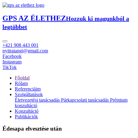
GPS AZ ÉLETHEZ
Hozzuk ki magunkból a
legtöbbet
+421 908 443 001
nyitraiangi@gmail.com
Facebook
Instagram
TikTok
Főoldal
Rólam
Referenciáim
Szolgáltatások
Életvezetési tanácsadás
Párkapcsolati tanácsadás
Prémium
konzultáció
Konzultáció
Publikációk
Édesapa elvesztése után