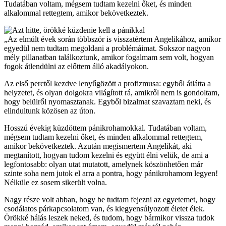
Tudatában voltam, mégsem tudtam kezelni őket, és minden
alkalommal rettegtem, amikor bekövetkeztek.
„Az elmúlt évek során többször is visszatértem Angelikához, amikor
egyedül nem tudtam megoldani a problémáimat. Sokszor nagyon
mély pillanatban találkoztunk, amikor fogalmam sem volt, hogyan
fogok átlendülni az előttem álló akadályokon.
Az első perctől kezdve lenyűgözött a profizmusa: egyből átlátta a
helyzetet, és olyan dolgokra világított rá, amikről nem is gondoltam,
hogy belülről nyomasztanak. Egyből bizalmat szavaztam neki, és
elindultunk közösen az úton.
Hosszú évekig küzdöttem pánikrohamokkal. Tudatában voltam,
mégsem tudtam kezelni őket, és minden alkalommal rettegtem,
amikor bekövetkeztek. Azután megismertem Angelikát, aki
megtanított, hogyan tudom kezelni és együtt élni velük, de ami a
legfontosabb: olyan utat mutatott, amelynek köszönhetően már
szinte soha nem jutok el arra a pontra, hogy pánikrohamom legyen!
Nélküle ez sosem sikerült volna.
Nagy része volt abban, hogy be tudtam fejezni az egyetemet, hogy
csodálatos párkapcsolatom van, és kiegyensúlyozott életet élek.
Örökké hálás leszek neked, és tudom, hogy bármikor vissza tudok