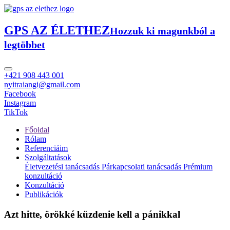
GPS AZ ÉLETHEZ
Hozzuk ki magunkból a
legtöbbet
+421 908 443 001
nyitraiangi@gmail.com
Facebook
Instagram
TikTok
Főoldal
Rólam
Referenciáim
Szolgáltatások
Életvezetési tanácsadás
Párkapcsolati tanácsadás
Prémium
konzultáció
Konzultáció
Publikációk
Azt hitte, örökké küzdenie kell a pánikkal